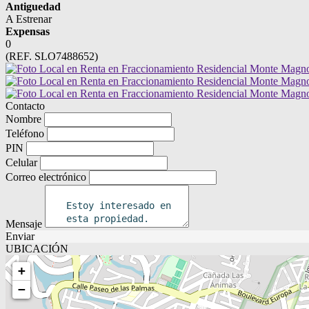
Antiguedad
A Estrenar
Expensas
0
(REF. SLO7488652)
Contacto
Nombre
Teléfono
PIN
Celular
Correo electrónico
Mensaje
Enviar
UBICACIÓN
+
−