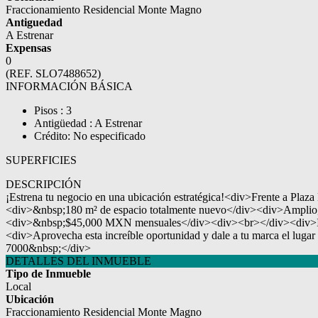
Fraccionamiento Residencial Monte Magno
Antiguedad
A Estrenar
Expensas
0
(REF. SLO7488652)
INFORMACIÓN BÁSICA
Pisos : 3
Antigüedad : A Estrenar
Crédito: No especificado
SUPERFICIES
DESCRIPCIÓN
¡Estrena tu negocio en una ubicación estratégica!<div>Frente a Pla
<div>&nbsp;180 m² de espacio totalmente nuevo</div><div>Amplio, 
<div>&nbsp;$45,000 MXN mensuales</div><div><br></div><div>Ideal p
<div>Aprovecha esta increíble oportunidad y dale a tu marca el lu
7000&nbsp;</div>
DETALLES DEL INMUEBLE
Tipo de Inmueble
Local
Ubicación
Fraccionamiento Residencial Monte Magno