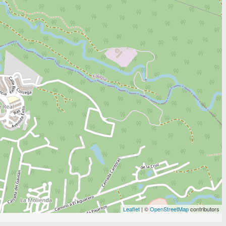
Leaflet
| ©
OpenStreetMap
contributors