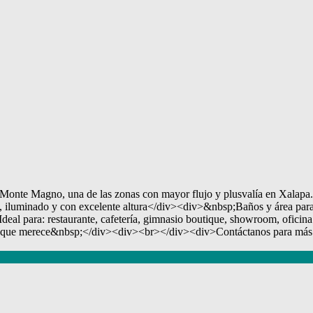
za Monte Magno, una de las zonas con mayor flujo y plusvalía en Xal
iluminado y con excelente altura</div><div>&nbsp;Baños y área par
ara: restaurante, cafetería, gimnasio boutique, showroom, oficina 
gar que merece&nbsp;</div><div><br></div><div>Contáctanos para más i