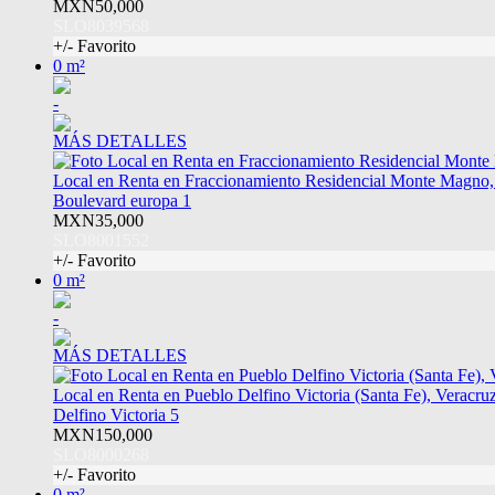
MXN50,000
SLO8039568
+/- Favorito
0 m²
-
MÁS DETALLES
Local en Renta en Fraccionamiento Residencial Monte Magno,
Boulevard europa 1
MXN35,000
SLO8001552
+/- Favorito
0 m²
-
MÁS DETALLES
Local en Renta en Pueblo Delfino Victoria (Santa Fe), Veracru
Delfino Victoria 5
MXN150,000
SLO8000268
+/- Favorito
0 m²