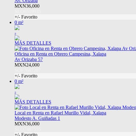
Av. Orizaba
MXN36,000
SLO6519935
+/- Favorito
0 m²
-
MÁS DETALLES
Oficina en Renta en Obrero Campesina, Xalapa
Av Orizaba 57
MXN24,000
SOF7687207
+/- Favorito
0 m²
-
MÁS DETALLES
Local en Renta en Rafael Murillo Vidal, Xalapa
Modesto A. Guiñadas 1
MXN36,000
SLO7487555
+/- Favorito