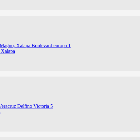
 Xalapa
z