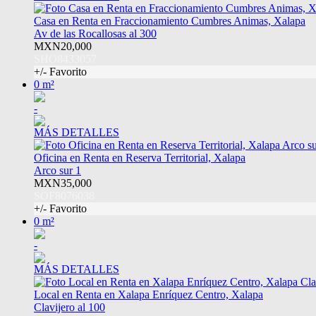
Casa en Renta en Fraccionamiento Cumbres Animas, Xalapa
Av de las Rocallosas al 300
MXN20,000
SHO8433057
+/- Favorito
0 m²
-
MÁS DETALLES
Oficina en Renta en Reserva Territorial, Xalapa
Arco sur 1
MXN35,000
SOF8076038
+/- Favorito
0 m²
-
MÁS DETALLES
Local en Renta en Xalapa Enríquez Centro, Xalapa
Clavijero al 100