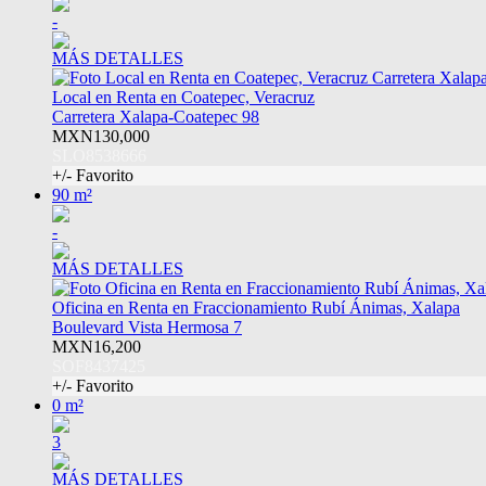
-
MÁS DETALLES
Local en Renta en Coatepec, Veracruz
Carretera Xalapa-Coatepec 98
MXN130,000
SLO8538666
+/- Favorito
90 m²
-
MÁS DETALLES
Oficina en Renta en Fraccionamiento Rubí Ánimas, Xalapa
Boulevard Vista Hermosa 7
MXN16,200
SOF8437425
+/- Favorito
0 m²
3
MÁS DETALLES