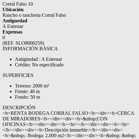
Corral Falso 10
Ubicación
Rancho o rancheria Corral Falso
Antiguedad
A Estrenar
Expensas
0
(REF. SLO8000259)
INFORMACIÓN BÁSICA
Antigüedad : A Estrenar
Crédito: No especificado
SUPERFICIES
Terreno: 2000 m²
Frente: 40 m
Fondo: 50 m
DESCRIPCIÓN
<b>RENTA BODEGA CORRAL FALSO</b><div><b>CERCA
DE MIRADORES</b></div><div><b>&nbsp;CON
OFICINAS</b></div><div><b><br></b></div><div><b><br>
</b></div><div><b>Descripción inmueble:</b></div><div>
<b>&nbsp;- Bodega: 2,000 m2</b></div><div><b>&nbsp; &nbsp;