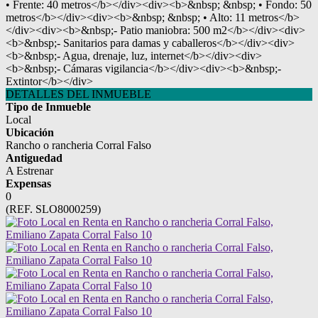
• Frente: 40 metros</b></div><div><b>&nbsp; &nbsp; • Fondo: 50
metros</b></div><div><b>&nbsp; &nbsp; • Alto: 11 metros</b>
</div><div><b>&nbsp;- Patio maniobra: 500 m2</b></div><div>
<b>&nbsp;- Sanitarios para damas y caballeros</b></div><div>
<b>&nbsp;- Agua, drenaje, luz, internet</b></div><div>
<b>&nbsp;- Cámaras vigilancia</b></div><div><b>&nbsp;-
Extintor</b></div>
DETALLES DEL INMUEBLE
Tipo de Inmueble
Local
Ubicación
Rancho o rancheria Corral Falso
Antiguedad
A Estrenar
Expensas
0
(REF. SLO8000259)